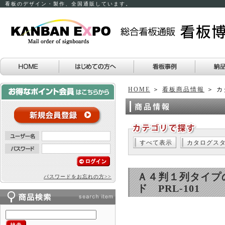
看板のデザイン・製作、全国通販しています。
HOME
＞
看板商品情報
＞ カ
すべて表示
カタログス
Ａ４判１列タイプ
パスワードをお忘れの方>>
ド PRL-101