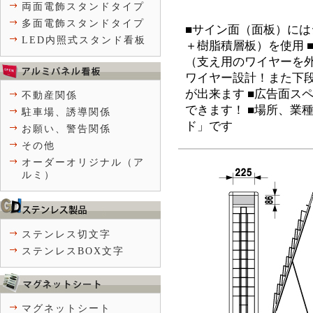
両面電飾スタンドタイプ
多面電飾スタンドタイプ
■サイン面（面板）に
LED内照式スタンド看板
＋樹脂積層板）を使用 
（支え用のワイヤーを外
ワイヤー設計！また下
が出来ます ■広告面ス
不動産関係
できます！ ■場所、業
駐車場、誘導関係
ド」です
お願い、警告関係
その他
オーダーオリジナル（ア
ルミ）
ステンレス切文字
ステンレスBOX文字
マグネットシート