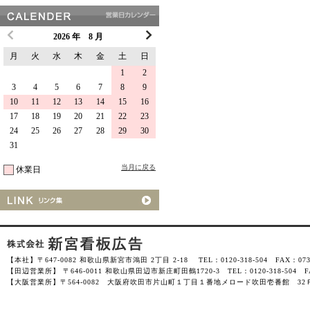
2026 年 8 月
月
火
水
木
金
土
日
1
2
3
4
5
6
7
8
9
10
11
12
13
14
15
16
17
18
19
20
21
22
23
24
25
26
27
28
29
30
31
当月に戻る
休業日
【本社】〒647-0082 和歌山県新宮市鴻田 2丁目 2-18 TEL：0120-318-504 FAX：0735-
【田辺営業所】 〒646-0011 和歌山県田辺市新庄町田鶴1720-3 TEL：0120-318-504 FAX
【大阪営業所】〒564-0082 大阪府吹田市片山町１丁目１番地メロード吹田壱番館 32Ｆ-3201