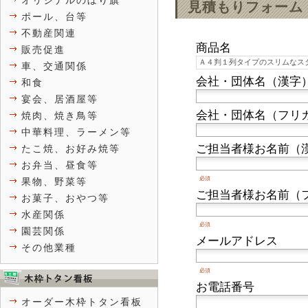
オリジナルのぼり旗
見積もりフォーム
ポール、台等
不動産関連
商品名
販売促進
車、交通関係
会社・団体名（漢字
和食
宴会、居酒屋等
会社・団体名（フリ
焼肉、焼き鳥等
中華料理、ラーメン等
ご担当者様お名前（
たこ焼、お好み焼等
お弁当、昼食等
必須
果物、野菜等
ご担当者様お名前（
お菓子、おやつ等
水産関係
必須
園芸関係
メールアドレス
その他業種
必須
お電話番号
オーダー木枠トタン看板