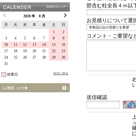
部含む柱全長４ｍ以
2026 年 8 月
お見積りについて選
月
火
水
木
金
土
日
1
2
コメント・ご要望な
3
4
5
6
7
8
9
10
11
12
13
14
15
16
17
18
19
20
21
22
23
24
25
26
27
28
29
30
31
当月に戻る
休業日
送信確認