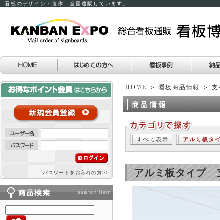
看板のデザイン・製作、全国通販しています。
HOME
＞
看板商品情報
＞
支
すべて表示
アルミ板タ
アルミ板タイプ 支
パスワードをお忘れの方>>