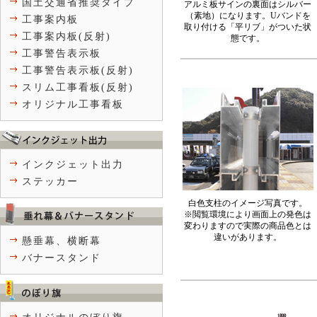
国土交通省推奨タイプ
アルミ板サインの裏面はシルバー
（素地）になります。Uバンドを
工事案内板
取り付ける「平リブ」がついた状
工事案内板(反射)
態です。
工事警告表示板
工事警告表示板(反射)
スリム工事看板(反射)
オリジナル工事看板
インクジェット出力
ステッカー
白色支柱のイメージ写真です。
※閲覧環境により画面上の発色は
変わりますので実際の商品色とは
違いがあります。
懸垂幕、横断幕
バナースタンド