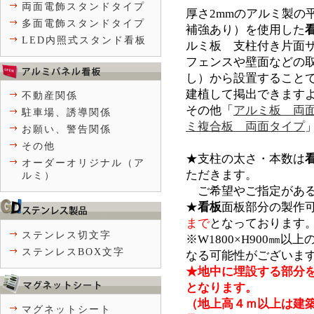
両面電飾スタンドタイプ
厚さ2mmのアルミ製の
多面電飾スタンドタイプ
補強あり）を使用した
LED内照式スタンド看板
ルミ板 支柱付き片面
フェンスや壁面などの
し）から設置すること
建植して掲出できます
不動産関係
その他「
アルミ板 両
駐車場、誘導関係
ミ複合板 両面タイプ
お願い、警告関係
その他
★支柱の太さ・本数は
オーダーオリジナル（ア
ただきます。
ルミ）
＿
ご希望やご指定があ
★
看板
面板部分の製作
まで
となっております
ステンレス切文字
※W1800×H900㎜
ステンレスBOX文字
なる可能性がございま
★
地中に埋設する部分
となります。
（地上高４ｍ以上は建
マグネットシート