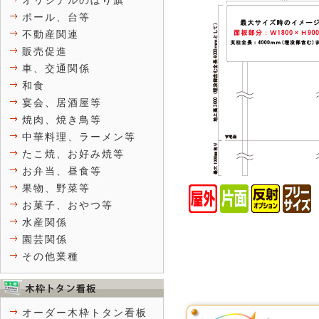
オリジナルのぼり旗
ポール、台等
不動産関連
販売促進
車、交通関係
和食
宴会、居酒屋等
焼肉、焼き鳥等
中華料理、ラーメン等
たこ焼、お好み焼等
お弁当、昼食等
果物、野菜等
お菓子、おやつ等
水産関係
園芸関係
その他業種
オーダー木枠トタン看板