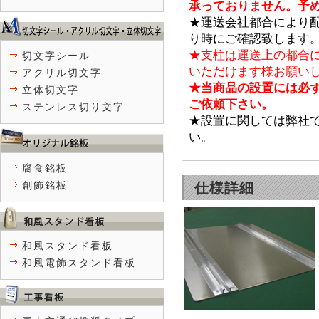
承っておりません。予
★運送会社都合により
り時にご確認致します
★支柱は運送上の都合
切文字シール
いただけます様お願い
アクリル切文字
★当商品の設置には必
立体切文字
ご依頼下さい。
ステンレス切り文字
★設置に関しては弊社
い。
腐食銘板
創飾銘板
仕様詳細
和風スタンド看板
和風電飾スタンド看板