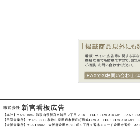
【本社】〒647-0082 和歌山県新宮市鴻田 2丁目 2-18 TEL：0120-318-504 FAX：0735-
【田辺営業所】 〒646-0011 和歌山県田辺市新庄町田鶴1720-3 TEL：0120-318-504 FAX
【大阪営業所】〒564-0082 大阪府吹田市片山町１丁目１番地メロード吹田壱番館 32Ｆ-3201