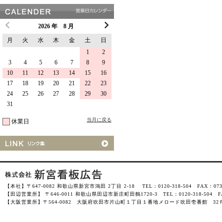
2026 年 8 月
月
火
水
木
金
土
日
1
2
3
4
5
6
7
8
9
10
11
12
13
14
15
16
17
18
19
20
21
22
23
24
25
26
27
28
29
30
31
当月に戻る
休業日
【本社】〒647-0082 和歌山県新宮市鴻田 2丁目 2-18 TEL：0120-318-504 FAX：0735-
【田辺営業所】 〒646-0011 和歌山県田辺市新庄町田鶴1720-3 TEL：0120-318-504 FAX
【大阪営業所】〒564-0082 大阪府吹田市片山町１丁目１番地メロード吹田壱番館 32Ｆ-3201