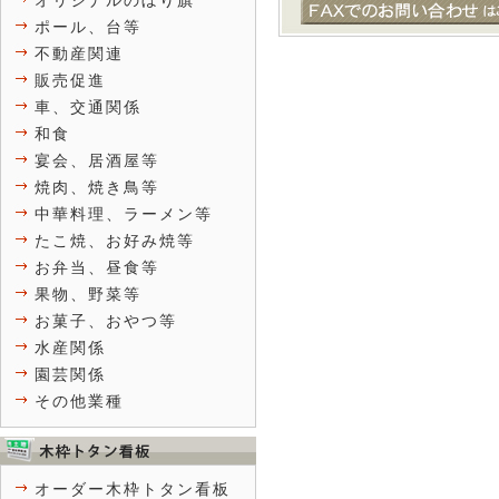
オリジナルのぼり旗
ポール、台等
不動産関連
販売促進
車、交通関係
和食
宴会、居酒屋等
焼肉、焼き鳥等
中華料理、ラーメン等
たこ焼、お好み焼等
お弁当、昼食等
果物、野菜等
お菓子、おやつ等
水産関係
園芸関係
その他業種
オーダー木枠トタン看板