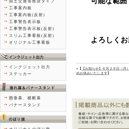
可能な範囲
国土交通省推奨タイプ
工事案内板
工事案内板(反射)
工事警告表示板
工事警告表示板(反射)
スリム工事看板(反射)
よろしくお
オリジナル工事看板
インクジェット出力
«【
【お知らせ】６月２９日（月
めお休みいたします
】
ステッカー
懸垂幕、横断幕
バナースタンド