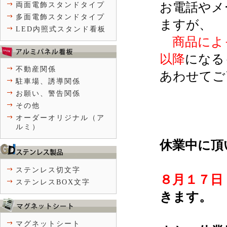
お電話やメ
両面電飾スタンドタイプ
多面電飾スタンドタイプ
ますが、
LED内照式スタンド看板
商品によっ
以降
になる
不動産関係
あわせてご
駐車場、誘導関係
お願い、警告関係
その他
オーダーオリジナル（ア
ルミ）
休業中に頂
ステンレス切文字
８月１７日
ステンレスBOX文字
きます。
マグネットシート