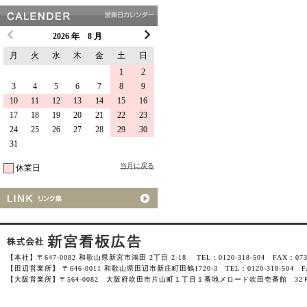
2026 年 8 月
月
火
水
木
金
土
日
1
2
3
4
5
6
7
8
9
10
11
12
13
14
15
16
17
18
19
20
21
22
23
24
25
26
27
28
29
30
31
当月に戻る
休業日
【本社】〒647-0082 和歌山県新宮市鴻田 2丁目 2-18 TEL：0120-318-504 FAX：0735-
【田辺営業所】 〒646-0011 和歌山県田辺市新庄町田鶴1720-3 TEL：0120-318-504 FAX
【大阪営業所】〒564-0082 大阪府吹田市片山町１丁目１番地メロード吹田壱番館 32Ｆ-3201