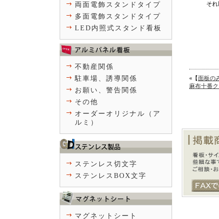
それ
両面電飾スタンドタイプ
多面電飾スタンドタイプ
LED内照式スタンド看板
不動産関係
駐車場、誘導関係
«【
面板の
麻布十番ク
お願い、警告関係
その他
オーダーオリジナル（ア
ルミ）
ステンレス切文字
ステンレスBOX文字
マグネットシート