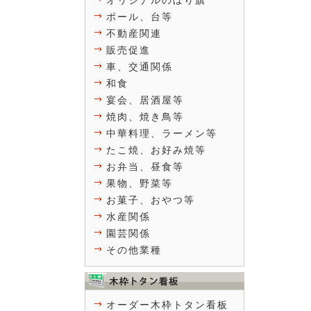
オリジナルのぼり旗
ポール、台等
不動産関連
販売促進
車、交通関係
和食
宴会、居酒屋等
焼肉、焼き鳥等
中華料理、ラーメン等
たこ焼、お好み焼等
お弁当、昼食等
果物、野菜等
お菓子、おやつ等
水産関係
園芸関係
その他業種
オーダー木枠トタン看板