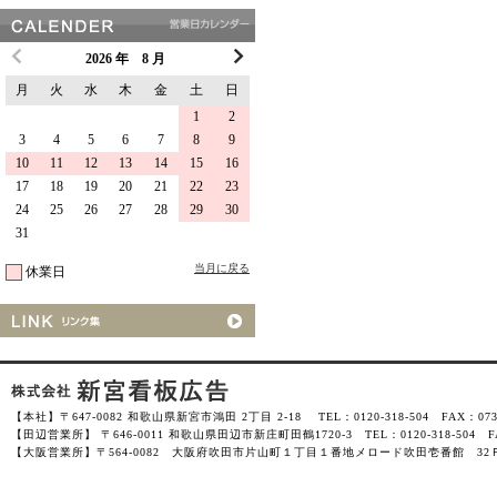
2026 年 8 月
月
火
水
木
金
土
日
1
2
3
4
5
6
7
8
9
10
11
12
13
14
15
16
17
18
19
20
21
22
23
24
25
26
27
28
29
30
31
当月に戻る
休業日
【本社】〒647-0082 和歌山県新宮市鴻田 2丁目 2-18 TEL：0120-318-504 FAX：0735-
【田辺営業所】 〒646-0011 和歌山県田辺市新庄町田鶴1720-3 TEL：0120-318-504 FAX
【大阪営業所】〒564-0082 大阪府吹田市片山町１丁目１番地メロード吹田壱番館 32Ｆ-3201