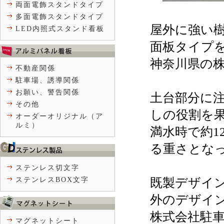
両面電飾スタンドタイプ
多面電飾スタンドタイプ
屋外に強い
LED内照式スタンド看板
面板タイプ
神奈川県の
不動産関係
駐車場、誘導関係
お願い、警告関係
土台部分に
その他
しの役割を
オーダーオリジナル（ア
ルミ）
満水時で約1
る重さとな
ステンレス切文字
既製デザイ
ステンレスBOX文字
外のデザイ
株式会社駐
マグネットシート