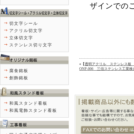
ザインでの
切文字シール
アクリル切文字
立体切文字
ステンレス切り文字
«【
透明アクリル ステンレス板
ONP-006 三信ステンレス工業
腐食銘板
創飾銘板
和風スタンド看板
和風電飾スタンド看板