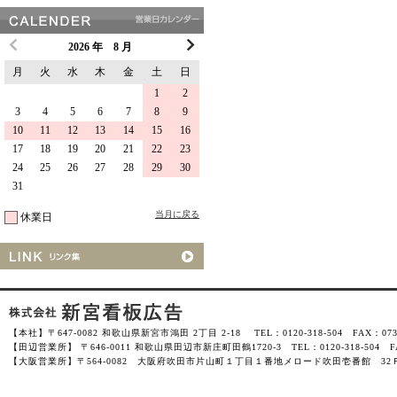
2026 年 8 月
月
火
水
木
金
土
日
1
2
3
4
5
6
7
8
9
10
11
12
13
14
15
16
17
18
19
20
21
22
23
24
25
26
27
28
29
30
31
当月に戻る
休業日
【本社】〒647-0082 和歌山県新宮市鴻田 2丁目 2-18 TEL：0120-318-504 FAX：0735-
【田辺営業所】 〒646-0011 和歌山県田辺市新庄町田鶴1720-3 TEL：0120-318-504 FAX
【大阪営業所】〒564-0082 大阪府吹田市片山町１丁目１番地メロード吹田壱番館 32Ｆ-3201