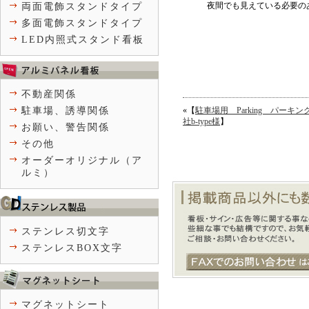
夜間でも見えている必要の
両面電飾スタンドタイプ
多面電飾スタンドタイプ
LED内照式スタンド看板
不動産関係
駐車場、誘導関係
«【
駐車場用 Parking パーキング
社b-type様
】
お願い、警告関係
その他
オーダーオリジナル（ア
ルミ）
ステンレス切文字
ステンレスBOX文字
マグネットシート