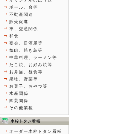
オリジナルのぼり旗
ポール、台等
不動産関連
販売促進
車、交通関係
和食
宴会、居酒屋等
焼肉、焼き鳥等
中華料理、ラーメン等
たこ焼、お好み焼等
お弁当、昼食等
果物、野菜等
お菓子、おやつ等
水産関係
園芸関係
その他業種
オーダー木枠トタン看板