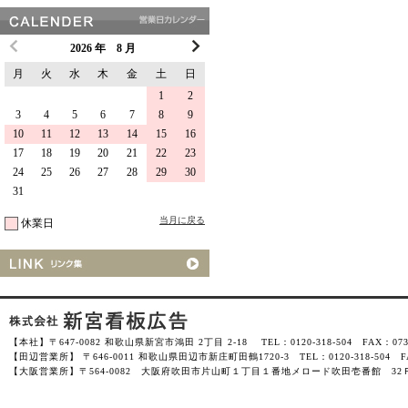
2026 年 8 月
月
火
水
木
金
土
日
1
2
3
4
5
6
7
8
9
10
11
12
13
14
15
16
17
18
19
20
21
22
23
24
25
26
27
28
29
30
31
当月に戻る
休業日
【本社】〒647-0082 和歌山県新宮市鴻田 2丁目 2-18 TEL：0120-318-504 FAX：0735-
【田辺営業所】 〒646-0011 和歌山県田辺市新庄町田鶴1720-3 TEL：0120-318-504 FAX
【大阪営業所】〒564-0082 大阪府吹田市片山町１丁目１番地メロード吹田壱番館 32Ｆ-3201