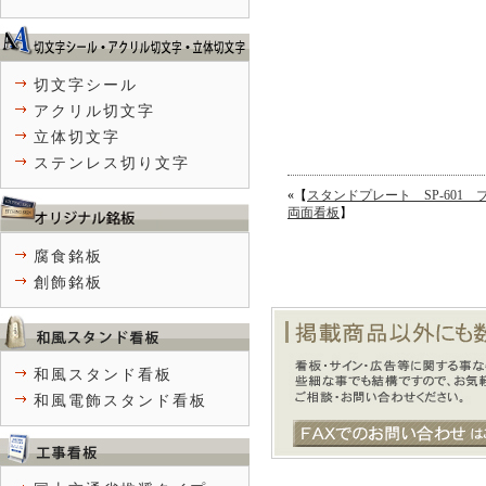
切文字シール
アクリル切文字
立体切文字
ステンレス切り文字
«【
スタンドプレート SP-60
両面看板
】
腐食銘板
創飾銘板
和風スタンド看板
和風電飾スタンド看板