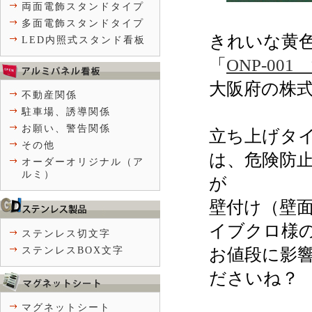
両面電飾スタンドタイプ
多面電飾スタンドタイプ
きれいな黄
LED内照式スタンド看板
「
ONP-0
大阪府の株
不動産関係
駐車場、誘導関係
お願い、警告関係
立ち上げタ
その他
は、危険防
オーダーオリジナル（ア
ルミ）
が
壁付け（壁
イブクロ様
ステンレス切文字
お値段に影
ステンレスBOX文字
ださいね？
マグネットシート