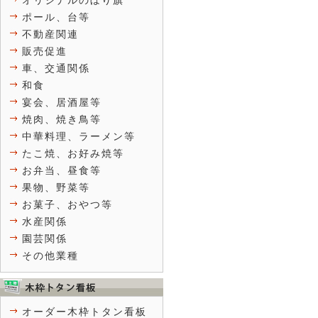
オリジナルのぼり旗
ポール、台等
不動産関連
販売促進
車、交通関係
和食
宴会、居酒屋等
焼肉、焼き鳥等
中華料理、ラーメン等
たこ焼、お好み焼等
お弁当、昼食等
果物、野菜等
お菓子、おやつ等
水産関係
園芸関係
その他業種
オーダー木枠トタン看板