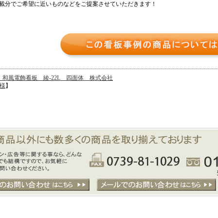
載分でご希望に近いものなどをご提案させていただきます！
】和風電飾看板 綾-22L 四面体 株式会社
様
】