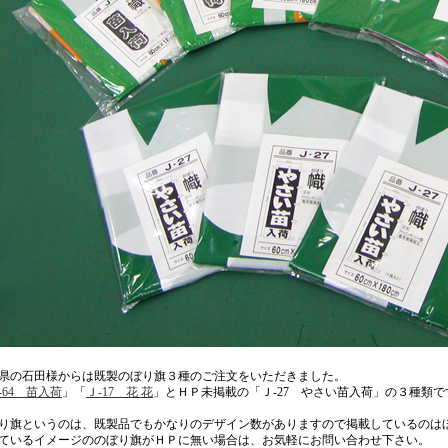
県の石田様からは既製のぼり旗３種のご注文をいただきました。
-64 苗入荷
」「
Ｊ-17 花 花
」とＨＰ未掲載の「Ｊ-27 やさい苗入荷」の３種類で
り旗というのは、既製品でもかなりのデザイン数がありますので掲載しているのは
ているイメージののぼり旗がＨＰに無い場合は、お気軽にお問い合わせ下さい。