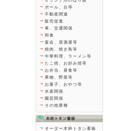
オリジナルのぼり旗
ポール、台等
不動産関連
販売促進
車、交通関係
和食
宴会、居酒屋等
焼肉、焼き鳥等
中華料理、ラーメン等
たこ焼、お好み焼等
お弁当、昼食等
果物、野菜等
お菓子、おやつ等
水産関係
園芸関係
その他業種
オーダー木枠トタン看板