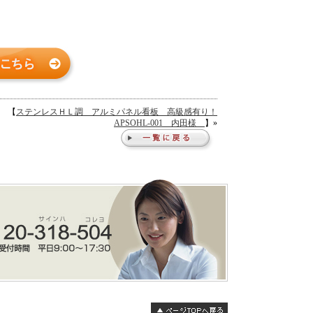
【
ステンレスＨＬ調 アルミパネル看板 高級感有り！
APSOHL-001 内田様
】»