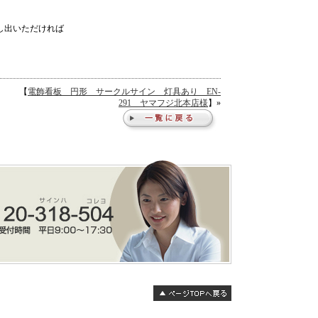
し出いただければ
【
電飾看板 円形 サークルサイン 灯具あり EN-
291 ヤマフジ北本店様
】»