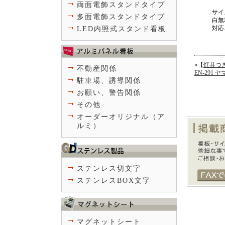
両面電飾スタンドタイプ
サイ
多面電飾スタンドタイプ
白無
対応
LED内照式スタンド看板
«【
灯具つ
不動産関係
EN-291
駐車場、誘導関係
お願い、警告関係
その他
オーダーオリジナル（ア
ルミ）
ステンレス切文字
ステンレスBOX文字
マグネットシート