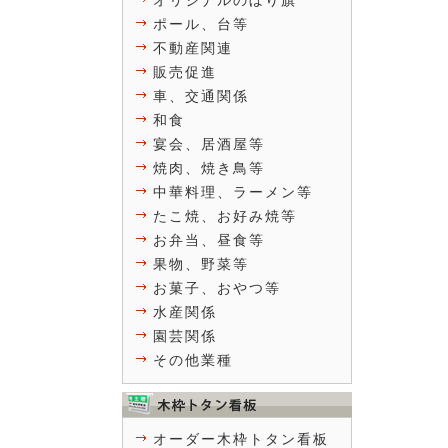
オリジナルのぼり旗
ポール、台等
不動産関連
販売促進
車、交通関係
和食
宴会、居酒屋等
焼肉、焼き鳥等
中華料理、ラーメン等
たこ焼、お好み焼等
お弁当、昼食等
果物、野菜等
お菓子、おやつ等
水産関係
園芸関係
その他業種
オーダー木枠トタン看板