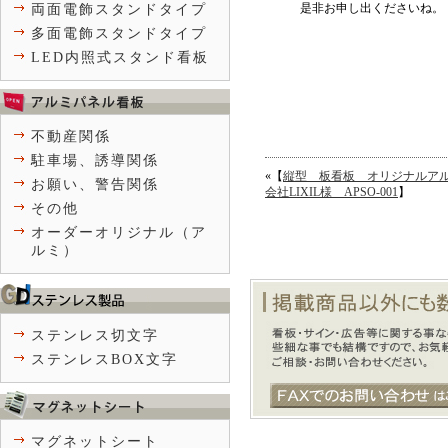
是非お申し出くださいね。
両面電飾スタンドタイプ
多面電飾スタンドタイプ
LED内照式スタンド看板
不動産関係
駐車場、誘導関係
«【
縦型 板看板 オリジナルア
お願い、警告関係
会社LIXIL様 APSO-001
】
その他
オーダーオリジナル（ア
ルミ）
ステンレス切文字
ステンレスBOX文字
マグネットシート