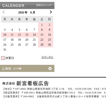
2026 年 8 月
月
火
水
木
金
土
日
1
2
3
4
5
6
7
8
9
10
11
12
13
14
15
16
17
18
19
20
21
22
23
24
25
26
27
28
29
30
31
当月に戻る
休業日
【本社】〒647-0082 和歌山県新宮市鴻田 2丁目 2-18 TEL：0120-318-504 FAX：0735-
【田辺営業所】 〒646-0011 和歌山県田辺市新庄町田鶴1720-3 TEL：0120-318-504 FAX
【大阪営業所】〒564-0082 大阪府吹田市片山町１丁目１番地メロード吹田壱番館 32Ｆ-3201