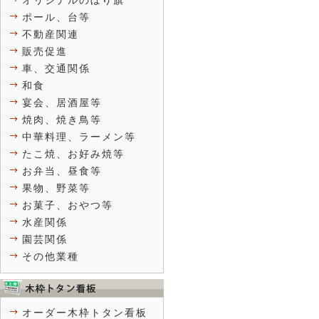
オリジナルのぼり旗
ポール、台等
不動産関連
販売促進
車、交通関係
和食
宴会、居酒屋等
焼肉、焼き鳥等
中華料理、ラーメン等
たこ焼、お好み焼等
お弁当、昼食等
果物、野菜等
お菓子、おやつ等
水産関係
園芸関係
その他業種
オーダー木枠トタン看板