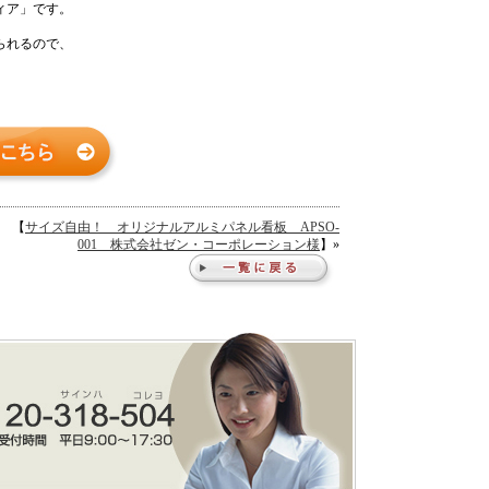
ィア」です。
られるので、
【
サイズ自由！ オリジナルアルミパネル看板 APSO-
001 株式会社ゼン・コーポレーション様
】»