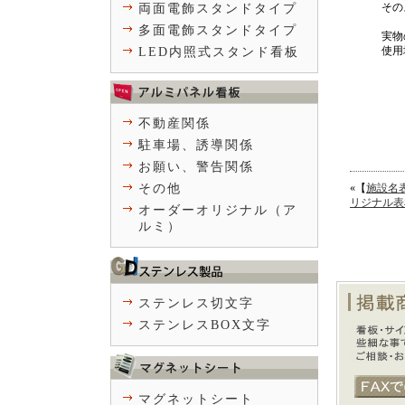
その
両面電飾スタンドタイプ
多面電飾スタンドタイプ
実物
使用
LED内照式スタンド看板
不動産関係
駐車場、誘導関係
お願い、警告関係
その他
«【
施設名表
リジナル表
オーダーオリジナル（ア
ルミ）
ステンレス切文字
ステンレスBOX文字
マグネットシート