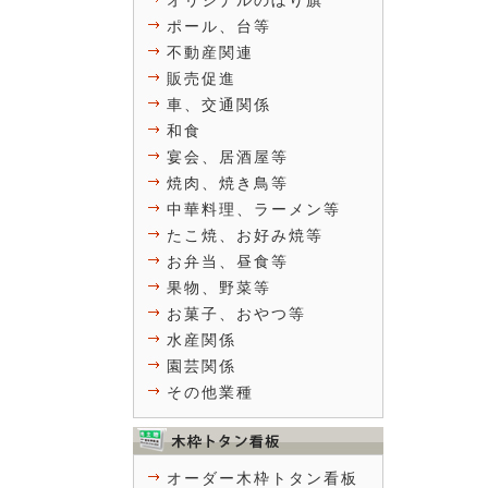
オリジナルのぼり旗
ポール、台等
不動産関連
販売促進
車、交通関係
和食
宴会、居酒屋等
焼肉、焼き鳥等
中華料理、ラーメン等
たこ焼、お好み焼等
お弁当、昼食等
果物、野菜等
お菓子、おやつ等
水産関係
園芸関係
その他業種
オーダー木枠トタン看板