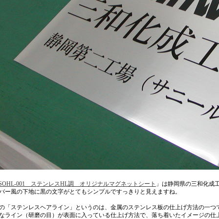
SOHL-001 ステンレスHL調 オリジナルマグネットシート
」は静岡県の三和化成
バー風の下地に黒の文字がとてもシンプルですっきりと見えますね。
の「ステンレスヘアライン」というのは、金属のステンレス板の仕上げ方法の一つ
なライン（研磨の目）が表面に入っている仕上げ方法で、落ち着いたイメージの仕