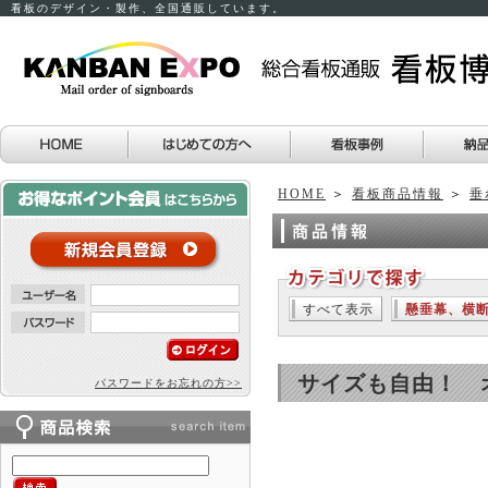
看板のデザイン・製作、全国通販しています。
HOME
＞
看板商品情報
＞
垂
すべて表示
懸垂幕、横
サイズも自由！ オ
パスワードをお忘れの方>>