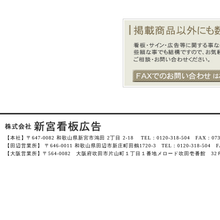
【本社】〒647-0082 和歌山県新宮市鴻田 2丁目 2-18 TEL：0120-318-504 FAX：0735-
【田辺営業所】 〒646-0011 和歌山県田辺市新庄町田鶴1720-3 TEL：0120-318-504 FAX
【大阪営業所】〒564-0082 大阪府吹田市片山町１丁目１番地メロード吹田壱番館 32Ｆ-3201