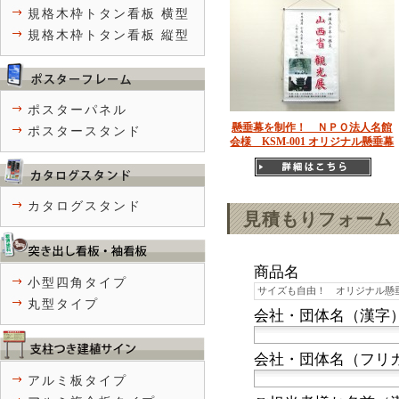
規格木枠トタン看板 横型
規格木枠トタン看板 縦型
ポスターパネル
懸垂幕を制作！ ＮＰＯ法人名館
ポスタースタンド
会様 KSM-001 オリジナル懸垂幕
カタログスタンド
見積もりフォーム
商品名
小型四角タイプ
丸型タイプ
会社・団体名（漢字
会社・団体名（フリ
アルミ板タイプ