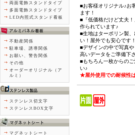
両面電飾スタンドタイプ
■お客様オリジナル♪お
多面電飾スタンドタイプ
ます！
LED内照式スタンド看板
■『低価格だけど丈夫
作られています♪
■生地はターポリン製
い！屋外でも安心です
不動産関係
■デザインの中で写真や
駐車場、誘導関係
高いデータをご準備下
お願い、警告関係
■もちろん一枚からの
その他
い♪
オーダーオリジナル（ア
★屋外使用での耐候性
ルミ）
ステンレス切文字
ステンレスBOX文字
マグネットシート