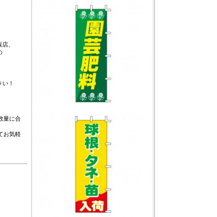
販店、
の
さい！
！
数量に合
てお気軽