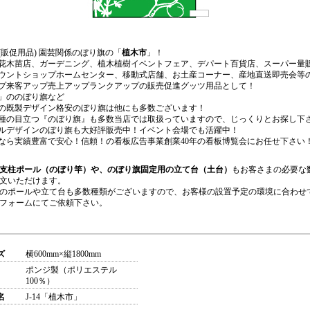
(販促用品) 園芸関係のぼり旗の「
植木市
」！
花木苗店、ガーデニング、植木植樹イベントフェア、デパート百貨店、スーパー量
ウントショップホームセンター、移動式店舗、お土産コーナー、産地直送即売会等
プ来客アップ売上アップランクアップの販売促進グッツ用品として！
」ののぼり旗など
の既製デザイン格安のぼり旗は他にも多数ございます！
種の目立つ『のぼり旗』も多数当店では取扱っていますので、じっくりとお探し下
ルデザインのぼり旗も大好評販売中！イベント会場でも活躍中！
なら実績豊富で安心！信頼！の看板広告事業創業40年の看板博覧会にお任せ下さい
支柱ポール（のぼり竿）や、のぼり旗固定用の立て台（土台）
もお客さまの必要な
文いただけます。
のポールや立て台も多数種類がございますので、お客様の設置予定の環境に合わせ
フォームにてご依頼下さい。
ズ
横600mm×縦1800mm
ポンジ製（ポリエステル
100％）
名
J-14「植木市」