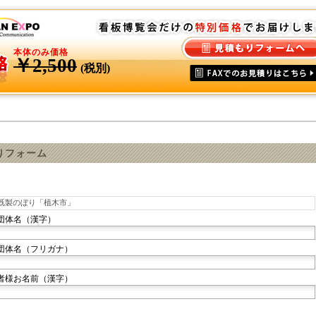
本体のみ価格
￥2,500
(税別)
りフォーム
団体名（漢字）
団体名（フリガナ）
者様お名前（漢字）