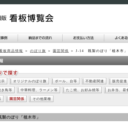
看板商品情報
＞
のぼり旗
＞
園芸関係
＞ J-14 既製のぼり「植木市」
表示
オリジナルのぼり旗
ポール、台等
不動産関連
販売促進
焼き鳥等
中華料理、ラーメン等
たこ焼、お好み焼等
お弁当、昼
係
園芸関係
その他業種
 既製のぼり「植木市」