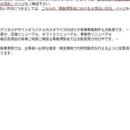
での流れ」ページ
をご確認下さい。
払い方法につきましては、
こちらの「看板博覧会における お支払い方法」ページ
を
やデジタルデザインオリジナルカスタマイズのぼりや各種看板制作も大歓迎です。～
開業や、店舗リニューアル、オフィスリニューアル、事務所リニューアル
広告用品の各種ご依頼ご相談も看板博覧会では大歓迎受け付け中です。～
通販事業部では、お客様へお得な激安・格安価格での特別販売を行えるように従業員
おります。