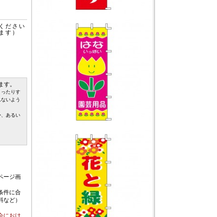
ください
ます）
ます。
まったりす
れないよう
か、あるい
ページ画
条件に合
料など）
会におけ