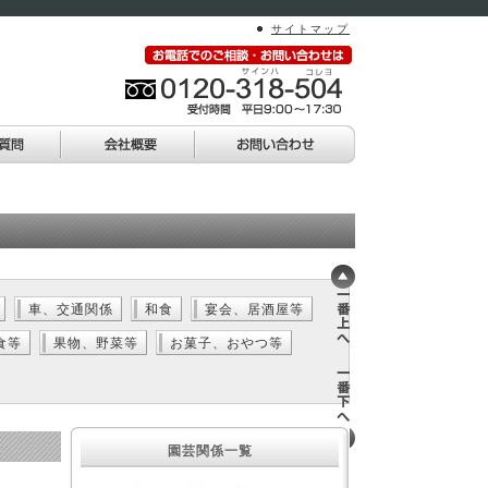
サイトマップ
車、交通関係
和食
宴会、居酒屋等
食等
果物、野菜等
お菓子、おやつ等
園芸関係一覧