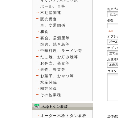
オリジナルのぼり旗
ポール、台等
お支払
不動産関連
販売促進
個数
車、交通関係
和食
必須
オプシ
宴会、居酒屋等
焼肉、焼き鳥等
オプシ
中華料理、ラーメン等
たこ焼、お好み焼等
お見積
お弁当、昼食等
果物、野菜等
コメン
お菓子、おやつ等
水産関係
園芸関係
その他業種
オーダー木枠トタン看板
送信確