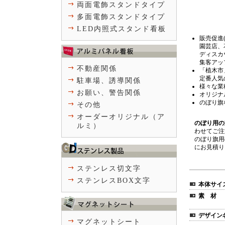
両面電飾スタンドタイプ
多面電飾スタンドタイプ
LED内照式スタンド看板
販売促進
園芸店、
ディスカ
集客アッ
不動産関係
「植木市
定番人気
駐車場、誘導関係
様々な業
お願い、警告関係
オリジナ
のぼり旗
その他
オーダーオリジナル（ア
のぼり用の
ルミ）
わせてご注
のぼり旗用
にお見積り
ステンレス切文字
ステンレスBOX文字
本体サイ
素 材
デザイン
マグネットシート