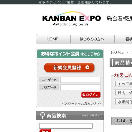
看板のデザイン・製作、全国通販しています。
HOME
＞
すべて
焼肉、
水産関
パスワードをお忘れの方>>
J-14