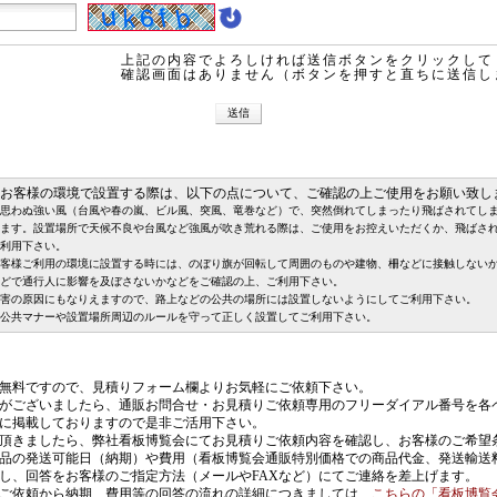
上記の内容でよろしければ送信ボタンをクリックして
確認画面はありません（ボタンを押すと直ちに送信し
お客様の環境で設置する際は、以下の点について、ご確認の上ご使用をお願い致し
思わぬ強い風（台風や春の嵐、ビル風、突風、竜巻など）で、突然倒れてしまったり飛ばされてし
ます。設置場所で天候不良や台風など強風が吹き荒れる際は、ご使用をお控えいただくか、飛ばさ
利用下さい。
客様ご利用の環境に設置する時には、のぼり旗が回転して周囲のものや建物、柵などに接触しない
どで通行人に影響を及ぼさないかなどをご確認の上、ご利用下さい。
害の原因にもなりえますので、路上などの公共の場所には設置しないようにしてご利用下さい。
公共マナーや設置場所周辺のルールを守って正しく設置してご利用下さい。
無料ですので、見積りフォーム欄よりお気軽にご依頼下さい。
がございましたら、通販お問合せ・お見積りご依頼専用のフリーダイアル番号を各
に掲載しておりますので是非ご活用下さい。
頂きましたら、弊社看板博覧会にてお見積りご依頼内容を確認し、お客様のご希望
品の発送可能日（納期）や費用（看板博覧会通販特別価格での商品代金、発送輸送
し、回答をお客様のご指定方法（メールやFAXなど）にてご連絡を差上げます。
ご依頼から納期、費用等の回答の流れの詳細につきましては、
こちらの「看板博覧