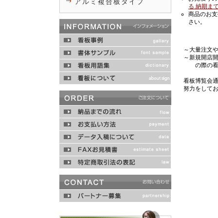
アルミ複合板タイプ
る 納期ま
商品のお支
さい。
～大量注文
～新規開店
の際の看板
看板博覧会
努力をして