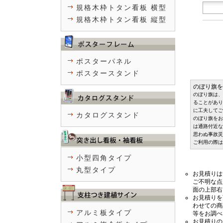
規格木枠トタン看板 横型
規格木枠トタン看板 縦型
ポスターパネル
ポスタースタンド
のぼり旗を
のぼり旗は、
ることがあり
に工夫してご
カタログスタンド
のぼり旗をお
は通路付近な
思わぬ事故災
ご利用の際は
小型四角タイプ
丸型タイプ
お見積りは
ご不明な点
面の上部右
お見積りを
わせての商
アルミ板タイプ
等をお調べ
お見積りの