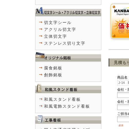
切文字シール
アクリル切文字
立体切文字
ステンレス切り文字
見積も
腐食銘板
創飾銘板
商品名
会社・
和風スタンド看板
会社・
和風電飾スタンド看板
ご担当
必須