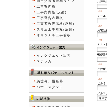
国土交通省推奨タイプ
ご担当
工事案内板
必須
工事案内板(反射)
メール
工事警告表示板
工事警告表示板(反射)
必須
スリム工事看板(反射)
お電話
オリジナル工事看板
必須
ＦＡＸ
郵便番
インクジェット出力
ステッカー
必須
ご住所
必須
懸垂幕、横断幕
ビル名
バナースタンド
メルマ