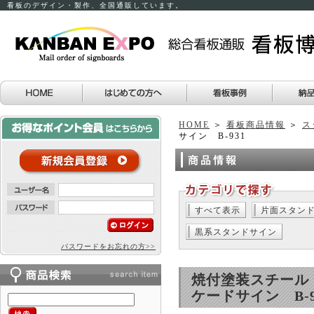
看板のデザイン・製作、全国通販しています。
HOME
＞
看板商品情報
＞
ス
サイン B-931
すべて表示
片面スタン
黒系スタンドサイン
パスワードをお忘れの方>>
焼付塗装スチール
ケードサイン B-9