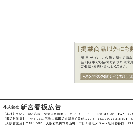
【本社】〒647-0082 和歌山県新宮市鴻田 2丁目 2-18 TEL：0120-318-504 FAX：0735-
【田辺営業所】 〒646-0011 和歌山県田辺市新庄町田鶴1720-3 TEL：0120-318-504 FAX
【大阪営業所】〒564-0082 大阪府吹田市片山町１丁目１番地メロード吹田壱番館 32Ｆ-3201