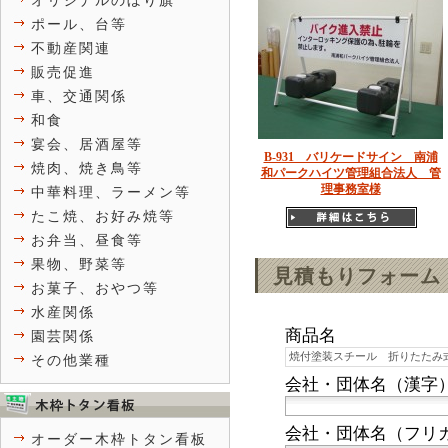
オリジナルのぼり旗
ポール、台等
不動産関連
販売促進
車、交通関係
和食
宴会、居酒屋等
B-931 バリケードサイン 南浦
焼肉、焼き鳥等
和パークハイツ管理組合法人 管
理事務室様
中華料理、ラーメン等
たこ焼、お好み焼等
お弁当、昼食等
果物、野菜等
見積もりフォーム
お菓子、おやつ等
水産関係
商品名
園芸関係
その他業種
会社・団体名（漢字
会社・団体名（フリ
オーダー木枠トタン看板