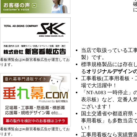
当店で取扱っている工
製）です。
看板博覧会は㈱新宮看板広告が運営してお
標準規格製品には存在
ります。
る
オリジナルデザイン
工事看板(工事用看板・
場で大活躍中！
「NT-A083 一時停
表示板）など、定番人
ございます！
国土交通省や都道府県
事用看板」も多数当店
い！
看板博覧会は㈱新宮看板広告が運営してお
工事用看板なら実績豊富
ります。