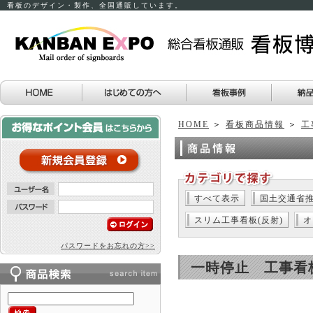
看板のデザイン・製作、全国通販しています。
HOME
＞
看板商品情報
＞
工
すべて表示
国土交通省
スリム工事看板(反射)
オ
パスワードをお忘れの方>>
一時停止 工事看板