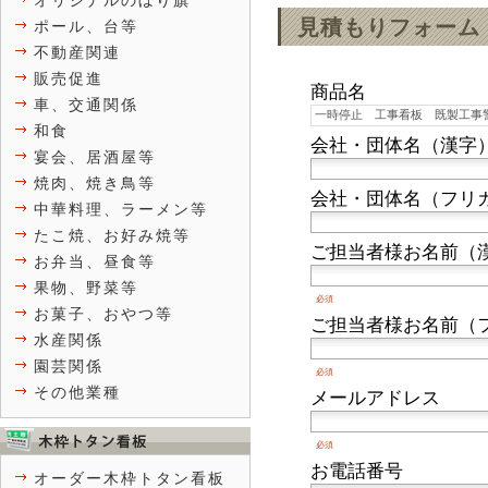
オリジナルのぼり旗
見積もりフォーム
ポール、台等
不動産関連
販売促進
商品名
車、交通関係
和食
会社・団体名（漢字
宴会、居酒屋等
焼肉、焼き鳥等
会社・団体名（フリ
中華料理、ラーメン等
たこ焼、お好み焼等
ご担当者様お名前（
お弁当、昼食等
果物、野菜等
必須
お菓子、おやつ等
ご担当者様お名前（
水産関係
園芸関係
必須
その他業種
メールアドレス
必須
お電話番号
オーダー木枠トタン看板