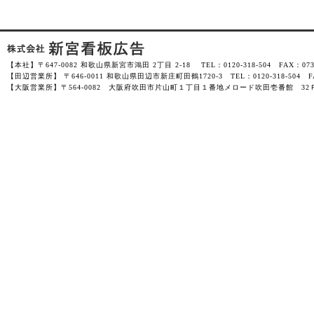
【本社】〒647-0082 和歌山県新宮市鴻田 2丁目 2-18 TEL：0120-318-504 FAX：0735-
【田辺営業所】 〒646-0011 和歌山県田辺市新庄町田鶴1720-3 TEL：0120-318-504 FAX
【大阪営業所】〒564-0082 大阪府吹田市片山町１丁目１番地メロード吹田壱番館 32Ｆ-3201