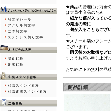
★商品の管理には万全
は大量生産品のため
＿
細かな傷が
入ってい
切文字シール
の発送の際に
アクリル切文字
＿
傷が入ることもござ
立体切文字
す。
ステンレス切り文字
★スチール製のフレー
ございます。
＿
雨天後のお取扱など
すようお願い申し上げ
腐食銘板
創飾銘板
お気軽に下の無料の見
和風スタンド看板
商品詳細
和風電飾スタンド看板