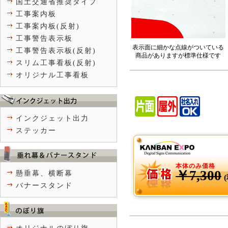
国土交通省推奨タイプ
工事案内板
工事案内板(反射)
工事警告表示板
表示面に細かな点線がついている
工事警告表示板(反射)
商品がありますが標準仕様です
スリム工事看板(反射)
オリジナル工事看板
インクジェット出力
ステッカー
本体のみ価格
￥7,300
懸垂幕、横断幕
バナースタンド