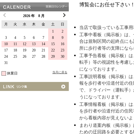
博覧会にお任せ下さい
2026 年 8 月
月
火
水
木
金
土
日
当店で取扱っている工事用
1
2
工事中看板（掲示板）は、
3
4
5
6
7
8
9
合は規制区間の起終点にも
10
11
12
13
14
15
16
所に歩行者等の支障になら
17
18
19
20
21
22
23
工事予告看板（掲示板）は
24
25
26
27
28
29
30
転手）等の視認性を考慮し
31
になっております。
当月に戻る
休業日
工事説明看板（掲示板）は
報を歩行者や沿道付近の住
で、ドライバー（運転手）
うになっております。
工事情報看板（掲示板）は
を歩行者や沿道付近の住民
から看板内容が見えないよ
まわり道案内板（掲示板）
ための迂回路を必要とする