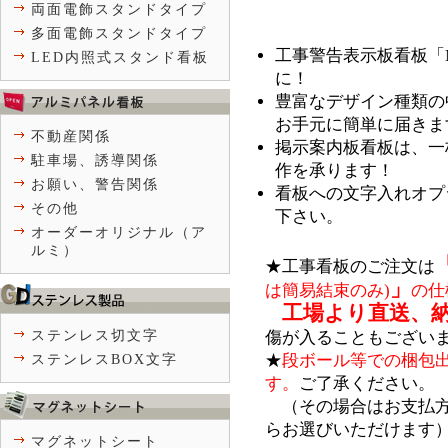
両面電飾スタンドタイプ
多面電飾スタンドタイプ
工事警告表示板看板「NT
LED内照式スタンド看板
に！
豊富なデザイン種類の
お手元に簡単に届きま
不動産関係
掲示案内板看板は、一
駐車場、誘導関係
作を承ります！
お願い、警告関係
看板への文字入れオプ
その他
下さい。
オーダーオリジナル（ア
ルミ）
★工事看板のご注文は
」
は簡易結束のみ)
の仕
工場より
直
送、
＿
ステンレス切文字
傷が入ることもござい
★
段ボール等での梱包
ステンレスBOX文字
す。
ご了承ください。
＿
（その場合はお支払
らお選びいただけます
マグネットシート