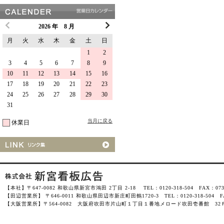
2026 年 8 月
月
火
水
木
金
土
日
1
2
3
4
5
6
7
8
9
10
11
12
13
14
15
16
17
18
19
20
21
22
23
24
25
26
27
28
29
30
31
当月に戻る
休業日
【本社】〒647-0082 和歌山県新宮市鴻田 2丁目 2-18 TEL：0120-318-504 FAX：0735-
【田辺営業所】 〒646-0011 和歌山県田辺市新庄町田鶴1720-3 TEL：0120-318-504 FAX
【大阪営業所】〒564-0082 大阪府吹田市片山町１丁目１番地メロード吹田壱番館 32Ｆ-3201