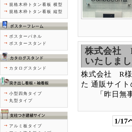
規格木枠トタン看板 横型
規格木枠トタン看板 縦型
ポスターパネル
ポスタースタンド
株式会社 
いたしまし
カタログスタンド
株式会社 R
た 通販サイ
「昨日無事看
小型四角タイプ
丸型タイプ
1/1
アルミ板タイプ