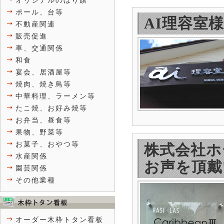
オリジナルのぼり旗
ポール、台等
AI理容室
不動産関連
販売促進
車、交通関係
和食
宴会、居酒屋等
焼肉、焼き鳥等
中華料理、ラーメン等
たこ焼、お好み焼等
お弁当、昼食等
果物、野菜等
お菓子、おやつ等
株式会社ホ
水産関係
お声を頂戴
園芸関係
その他業種
オーダー木枠トタン看板