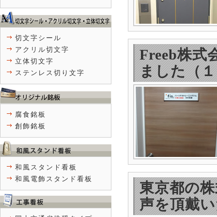
切文字シール
アクリル切文字
Freeb
立体切文字
ました（１
ステンレス切り文字
腐食銘板
創飾銘板
和風スタンド看板
和風電飾スタンド看板
東京都の株
声を頂戴い