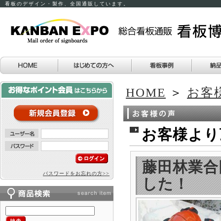
看板のデザイン・製作、全国通販しています。
HOME
＞
お客
お客様より
藤田林業合
パスワードをお忘れの方>>
した！