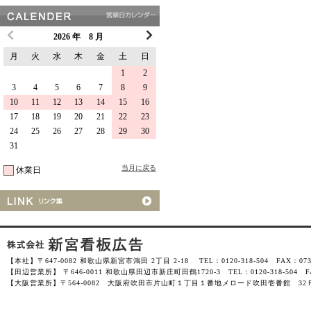
2026 年 8 月
月
火
水
木
金
土
日
1
2
3
4
5
6
7
8
9
10
11
12
13
14
15
16
17
18
19
20
21
22
23
24
25
26
27
28
29
30
31
当月に戻る
休業日
【本社】〒647-0082 和歌山県新宮市鴻田 2丁目 2-18 TEL：0120-318-504 FAX：0735-
【田辺営業所】 〒646-0011 和歌山県田辺市新庄町田鶴1720-3 TEL：0120-318-504 FAX
【大阪営業所】〒564-0082 大阪府吹田市片山町１丁目１番地メロード吹田壱番館 32Ｆ-3201