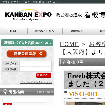
看板のデザイン・製作、全国通販しています。
HOME
＞
お客
【大阪府】より
Freeb
ました（２
パスワードをお忘れの方>>
MSO-0