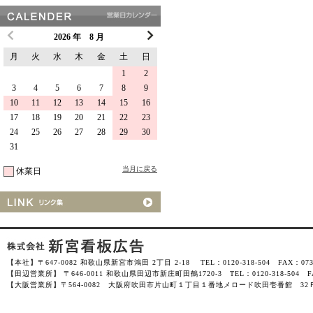
2026 年 8 月
月
火
水
木
金
土
日
1
2
3
4
5
6
7
8
9
10
11
12
13
14
15
16
17
18
19
20
21
22
23
24
25
26
27
28
29
30
31
当月に戻る
休業日
【本社】〒647-0082 和歌山県新宮市鴻田 2丁目 2-18 TEL：0120-318-504 FAX：0735-
【田辺営業所】 〒646-0011 和歌山県田辺市新庄町田鶴1720-3 TEL：0120-318-504 FAX
【大阪営業所】〒564-0082 大阪府吹田市片山町１丁目１番地メロード吹田壱番館 32Ｆ-3201