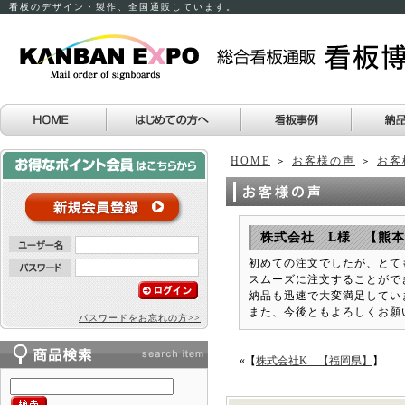
看板のデザイン・製作、全国通販しています。
HOME
＞
お客様の声
＞
お客
株式会社 L様 【熊
初めての注文でしたが、とて
スムーズに注文することがで
納品も迅速で大変満足してい
また、今後ともよろしくお願
パスワードをお忘れの方>>
«【
株式会社K 【福岡県】
】