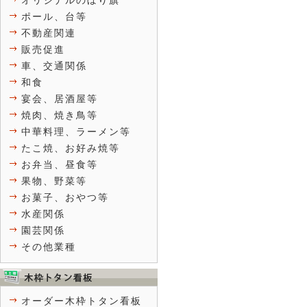
オリジナルのぼり旗
ポール、台等
不動産関連
販売促進
車、交通関係
和食
宴会、居酒屋等
焼肉、焼き鳥等
中華料理、ラーメン等
たこ焼、お好み焼等
お弁当、昼食等
果物、野菜等
お菓子、おやつ等
水産関係
園芸関係
その他業種
オーダー木枠トタン看板