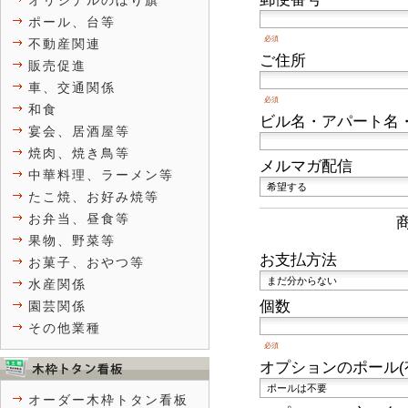
オリジナルのぼり旗
ポール、台等
必須
不動産関連
ご住所
販売促進
車、交通関係
必須
和食
ビル名・アパート名
宴会、居酒屋等
焼肉、焼き鳥等
メルマガ配信
中華料理、ラーメン等
たこ焼、お好み焼等
お弁当、昼食等
果物、野菜等
お支払方法
お菓子、おやつ等
水産関係
個数
園芸関係
その他業種
必須
オプションのポール(
オーダー木枠トタン看板