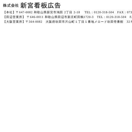
【本社】〒647-0082 和歌山県新宮市鴻田 2丁目 2-18 TEL：0120-318-504 FAX：0735-
【田辺営業所】 〒646-0011 和歌山県田辺市新庄町田鶴1720-3 TEL：0120-318-504 FAX
【大阪営業所】〒564-0082 大阪府吹田市片山町１丁目１番地メロード吹田壱番館 32Ｆ-3201