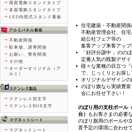
両面電飾スタンドタイプ
多面電飾スタンドタイプ
LED内照式スタンド看板
住宅建築・不動産関係
不動産管理会社、住宅
給公社フェア等の
不動産関係
集客アップ来客アップ
駐車場、誘導関係
「好評分譲中 」のの
お願い、警告関係
定番人気の既製デザイ
その他
様々な業種の目立つ『
オーダーオリジナル（ア
で、じっくりとお探し
ルミ）
オリジナルデザインの
のぼり旗なら実績豊富
会にお任せ下さい！
ステンレス切文字
ステンレスBOX文字
のぼり用の支柱ポール
台）
もお客さまの必要
のぼり旗用のポールや
置予定の環境に合わせ
マグネットシート