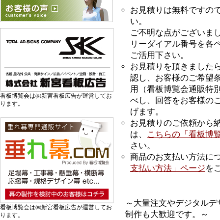
お見積りは無料ですの
い。
ご不明な点がございま
リーダイアル番号を各
ご活用下さい。
お見積りを頂きました
認し、お客様のご希望
用（看板博覧会通販特
看板博覧会は㈱新宮看板広告が運営してお
べし、回答をお客様のご
ります。
げます。
お見積りのご依頼から
は、
こちらの「看板博覧
さい。
商品のお支払い方法に
支払い方法」ページ
を
～大量注文やデジタルデ
看板博覧会は㈱新宮看板広告が運営してお
制作も大歓迎です。～
ります。