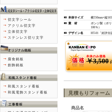
本体サイズ
横550mm×縦16
切文字シール
素 材
ポンジ製（ポリ
アクリル切文字
100％）
立体切文字
デザイン名
HT-01「好評
ステンレス切り文字
本体のみ価格
腐食銘板
￥3,500
創飾銘板
和風スタンド看板
見積もりフォーム
和風電飾スタンド看板
商品名