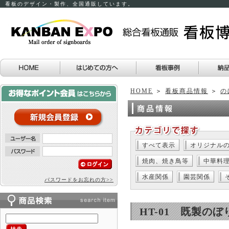
看板のデザイン・製作、全国通販しています。
HOME
＞
看板商品情報
＞
の
すべて表示
オリジナル
焼肉、焼き鳥等
中華料
水産関係
園芸関係
パスワードをお忘れの方>>
HT-01 既製の