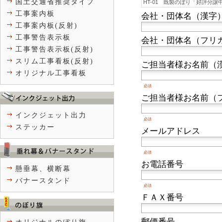
国土交通省推奨タイプ
工事案内板
会社・団体名（漢字
工事案内板(反射)
工事警告表示板
会社・団体名（フリ
工事警告表示板(反射)
スリム工事看板(反射)
ご担当者様お名前（
オリジナル工事看板
必須
ご担当者様お名前（
インクジェット出力
必須
ステッカー
メールアドレス
必須
お電話番号
懸垂幕、横断幕
バナースタンド
必須
ＦＡＸ番号
郵便番号