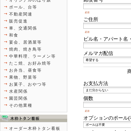
オリジナルのぼり旗
ポール、台等
必須
不動産関連
ご住所
販売促進
車、交通関係
必須
和食
ビル名・アパート名
宴会、居酒屋等
焼肉、焼き鳥等
メルマガ配信
中華料理、ラーメン等
たこ焼、お好み焼等
お弁当、昼食等
果物、野菜等
お支払方法
お菓子、おやつ等
水産関係
個数
園芸関係
その他業種
必須
オプションのポール(
オーダー木枠トタン看板