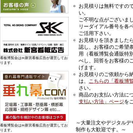
お見積りは無料ですの
い。
ご不明な点がございま
リーダイアル番号を各
ご活用下さい。
お見積りを頂きました
認し、お客様のご希望
用（看板博覧会通販特
看板博覧会は㈱新宮看板広告が運営してお
べし、回答をお客様のご
ります。
げます。
お見積りのご依頼から
は、
こちらの「看板博覧
さい。
商品のお支払い方法に
支払い方法」ページ
を
～大量注文やデジタルデ
看板博覧会は㈱新宮看板広告が運営してお
制作も大歓迎です。～
ります。