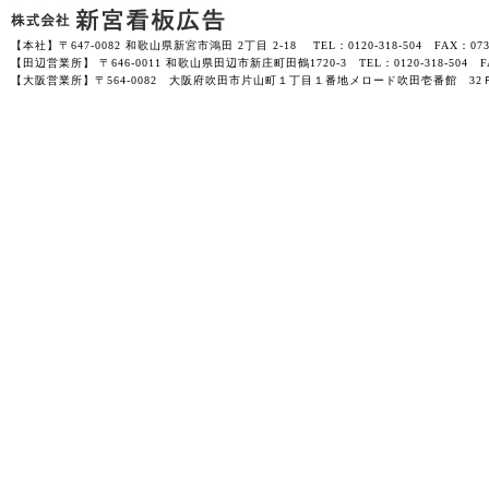
【本社】〒647-0082 和歌山県新宮市鴻田 2丁目 2-18 TEL：0120-318-504 FAX：0735-
【田辺営業所】 〒646-0011 和歌山県田辺市新庄町田鶴1720-3 TEL：0120-318-504 FAX
【大阪営業所】〒564-0082 大阪府吹田市片山町１丁目１番地メロード吹田壱番館 32Ｆ-3201