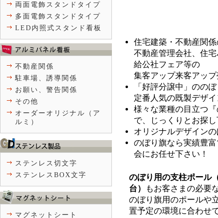
両面電飾スタンドタイプ
多面電飾スタンドタイプ
LED内照式スタンド看板
住宅建築・不動産関係
不動産管理会社、住宅
給公社フェア等の
不動産関係
集客アップ来客アップ
駐車場、誘導関係
「好評分譲中」ののぼ
お願い、警告関係
定番人気の既製デザイ
その他
様々な業種の目立つ『
オーダーオリジナル（ア
で、じっくりとお探し
ルミ）
オリジナルデザインの
のぼり旗なら実績豊富
会にお任せ下さい！
ステンレス切文字
ステンレスBOX文字
のぼり用の支柱ポール
台）
もお客さまの必要
のぼり旗用のポールや
置予定の環境に合わせ
マグネットシート