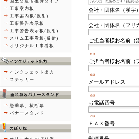
国土交通省推奨タイプ
工事案内板
会社・団体名（漢字
工事案内板(反射)
工事警告表示板
会社・団体名（フリ
工事警告表示板(反射)
スリム工事看板(反射)
ご担当者様お名前（
オリジナル工事看板
必須
ご担当者様お名前（
インクジェット出力
必須
ステッカー
メールアドレス
必須
お電話番号
懸垂幕、横断幕
バナースタンド
必須
ＦＡＸ番号
郵便番号