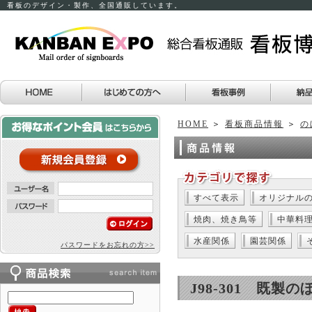
看板のデザイン・製作、全国通販しています。
HOME
＞
看板商品情報
＞
の
すべて表示
オリジナル
焼肉、焼き鳥等
中華料
水産関係
園芸関係
パスワードをお忘れの方>>
J98-301 既製