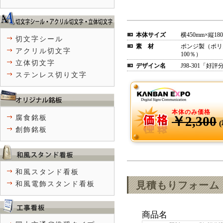
本体サイズ
横450mm×縦18
切文字シール
素 材
ポンジ製（ポリ
アクリル切文字
100％）
立体切文字
デザイン名
J98-301「好
ステンレス切り文字
本体のみ価格
腐食銘板
￥2,300
創飾銘板
和風スタンド看板
見積もりフォーム
和風電飾スタンド看板
商品名