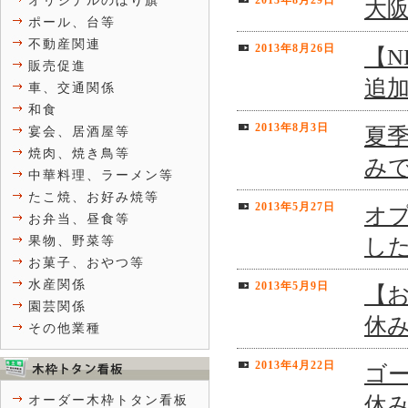
オリジナルのぼり旗
2013年8月29日
大
ポール、台等
不動産関連
2013年8月26日
【
販売促進
追加
車、交通関係
和食
2013年8月3日
夏季
宴会、居酒屋等
焼肉、焼き鳥等
み
中華料理、ラーメン等
たこ焼、お好み焼等
2013年5月27日
オ
お弁当、昼食等
し
果物、野菜等
お菓子、おやつ等
水産関係
2013年5月9日
【
園芸関係
休
その他業種
2013年4月22日
ゴー
休
オーダー木枠トタン看板