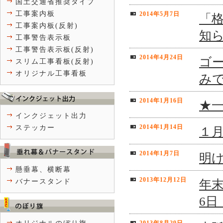
国土交通省推奨タイプ
工事案内板
2014年5月7日
「
工事案内板(反射)
知
工事警告表示板
工事警告表示板(反射)
2014年4月24日
ゴー
スリム工事看板(反射)
オリジナル工事看板
み
2014年1月16日
★
インクジェット出力
2014年1月14日
ステッカー
１
2014年1月7日
明
懸垂幕、横断幕
2013年12月12日
年末
バナースタンド
6