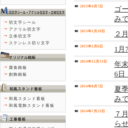
2015年4月7日
ゴー
み
切文字シール
アクリル切文字
2015年1月19日
２
立体切文字
ステンレス切り文字
2015年1月6日
1
2014年12月11日
年末
腐食銘板
6
創飾銘板
2014年8月7日
夏季
み
和風スタンド看板
和風電飾スタンド看板
2014年7月23日
７
ら