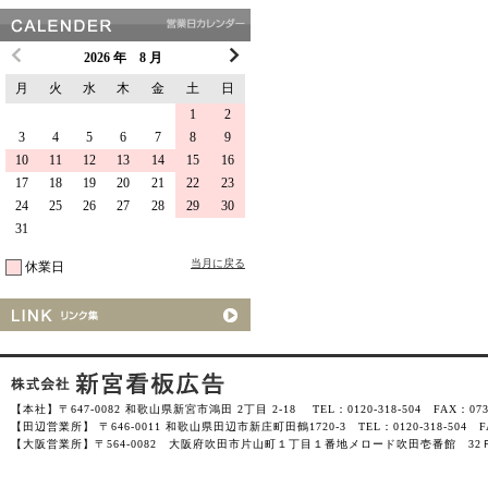
2026 年 8 月
月
火
水
木
金
土
日
1
2
3
4
5
6
7
8
9
10
11
12
13
14
15
16
17
18
19
20
21
22
23
24
25
26
27
28
29
30
31
当月に戻る
休業日
【本社】〒647-0082 和歌山県新宮市鴻田 2丁目 2-18 TEL：0120-318-504 FAX：0735-
【田辺営業所】 〒646-0011 和歌山県田辺市新庄町田鶴1720-3 TEL：0120-318-504 FAX
【大阪営業所】〒564-0082 大阪府吹田市片山町１丁目１番地メロード吹田壱番館 32Ｆ-3201