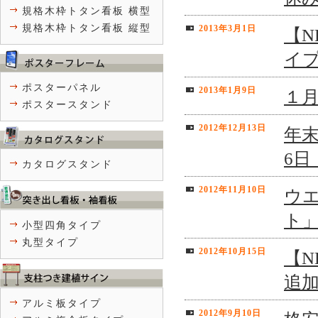
規格木枠トタン看板 横型
規格木枠トタン看板 縦型
2013年3月1日
【N
イ
ポスターパネル
2013年1月9日
１
ポスタースタンド
2012年12月13日
年末
6
カタログスタンド
2012年11月10日
ウ
ト
小型四角タイプ
丸型タイプ
2012年10月15日
【N
追
アルミ板タイプ
2012年9月10日