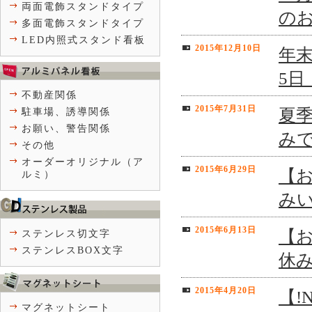
両面電飾スタンドタイプ
の
多面電飾スタンドタイプ
LED内照式スタンド看板
2015年12月10日
年末
5
不動産関係
2015年7月31日
夏季
駐車場、誘導関係
お願い、警告関係
み
その他
オーダーオリジナル（ア
2015年6月29日
【
ルミ）
み
2015年6月13日
【
ステンレス切文字
ステンレスBOX文字
休
2015年4月20日
【!
マグネットシート