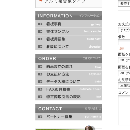
アルミ複合板タイプ
お支払
個数
必須
面板を
面板を
お見積
コメン