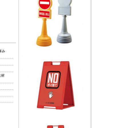
×厚み
生材