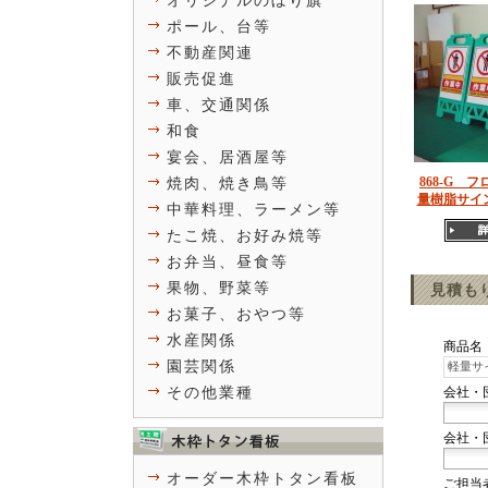
オリジナルのぼり旗
ポール、台等
不動産関連
販売促進
車、交通関係
和食
宴会、居酒屋等
868-G 
焼肉、焼き鳥等
量樹脂サイ
中華料理、ラーメン等
たこ焼、お好み焼等
お弁当、昼食等
果物、野菜等
見積も
お菓子、おやつ等
水産関係
商品名
園芸関係
その他業種
会社・
会社・
オーダー木枠トタン看板
ご担当