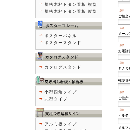
規格木枠トタン看板 横型
規格木枠トタン看板 縦型
必須
ご担当
必須
メール
ポスターパネル
ポスタースタンド
必須
お電話
必須
カタログスタンド
ＦＡＸ
郵便番
小型四角タイプ
必須
ご住所
丸型タイプ
必須
ビル名
アルミ板タイプ
メルマ