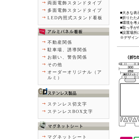
両面電飾スタンドタイプ
多面電飾スタンドタイプ
■大きな表
LED内照式スタンド看板
■折りたた
■環境を考
■取っ手が
■設置場所
※デザイン
不動産関係
駐車場、誘導関係
お願い、警告関係
その他
オーダーオリジナル（ア
ルミ）
ステンレス切文字
ステンレスBOX文字
マグネットシート