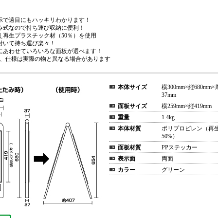
示で遠目にもハッキリわかります！
み式なので持ち運び収納に便利！
え再生プラスチック材（50％）を使用
付いて持ち運び楽々！
にあわせていろいろな面板が選べます！
、仕様は実際の物と異なる場合があります
本体サイズ
横300mm×縦680mm
37mm
面板サイズ
横259mm×縦419mm
重量
1.4kg
本体材質
ポリプロピレン（再
50%）
面板材質
PPステッカー
表示面
両面
カラー
グリーン