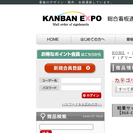
看板のデザイン・製作、全国通販しています。
HOME
＞
ド（グリー
すべて
パスワードをお忘れの方>>
軽量サ
【868-