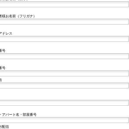
者様お名前（フリガナ）
アドレス
番号
番号
号
・アパート名・部屋番号
ガ配信