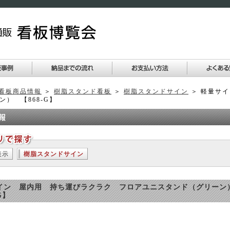
看板商品情報
＞
樹脂スタンド看板
＞
樹脂スタンドサイン
＞ 軽量サ
ン） 【868-G】
表示
樹脂スタンドサイン
イン 屋内用 持ち運びラクラク フロアユニスタンド（グリー
G】