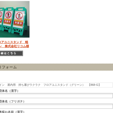
フロアユニスタンド 軽
ン 株式会社リコム様
りフォーム
団体名（漢字）
団体名（フリガナ）
者様お名前（漢字）