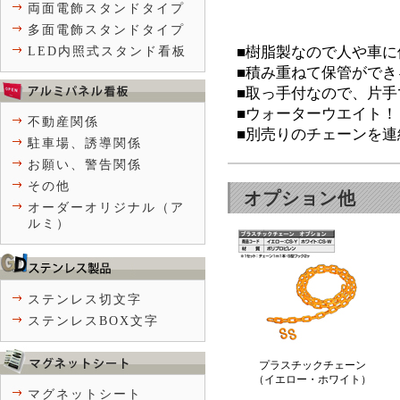
両面電飾スタンドタイプ
多面電飾スタンドタイプ
■樹脂製なので人や車に
LED内照式スタンド看板
■積み重ねて保管ができ
■取っ手付なので、片
■ウォーターウエイト！
不動産関係
■別売りのチェーンを連
駐車場、誘導関係
お願い、警告関係
その他
オプション他
オーダーオリジナル（ア
ルミ）
ステンレス切文字
ステンレスBOX文字
プラスチックチェーン
（イエロー・ホワイト）
マグネットシート