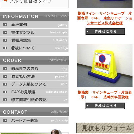
アルミ複合板タイプ
樹脂サイン サインキューブ 片
面表示 874-1 東急リロケーショ
ンサービス株式会社様
樹脂製 サインキューブ（片面表
示） 874-1 広崎外科医院様
見積もりフォーム