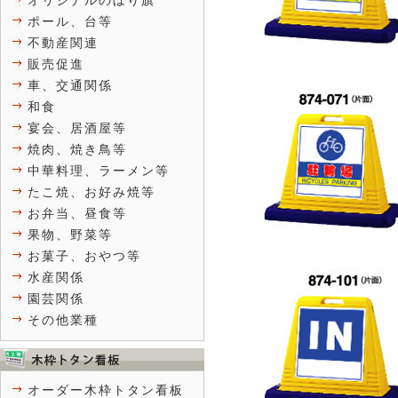
オリジナルのぼり旗
ポール、台等
不動産関連
販売促進
車、交通関係
和食
宴会、居酒屋等
焼肉、焼き鳥等
中華料理、ラーメン等
たこ焼、お好み焼等
お弁当、昼食等
果物、野菜等
お菓子、おやつ等
水産関係
園芸関係
その他業種
オーダー木枠トタン看板