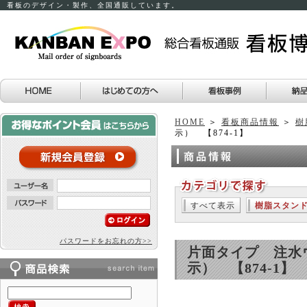
看板のデザイン・製作、全国通販しています。
HOME
＞
看板商品情報
＞
樹
示） 【874-1】
すべて表示
樹脂スタン
パスワードをお忘れの方>>
片面タイプ 注水
示） 【874-1】