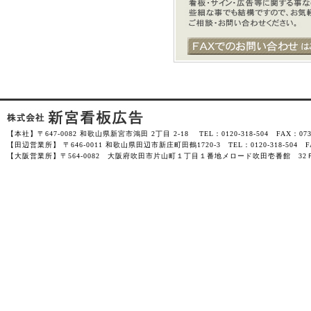
【本社】〒647-0082 和歌山県新宮市鴻田 2丁目 2-18 TEL：0120-318-504 FAX：0735-
【田辺営業所】 〒646-0011 和歌山県田辺市新庄町田鶴1720-3 TEL：0120-318-504 FAX
【大阪営業所】〒564-0082 大阪府吹田市片山町１丁目１番地メロード吹田壱番館 32Ｆ-3201