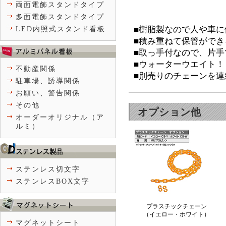
両面電飾スタンドタイプ
多面電飾スタンドタイプ
■樹脂製なので人や車に
LED内照式スタンド看板
■積み重ねて保管ができ
■取っ手付なので、片
■ウォーターウエイト！
不動産関係
■別売りのチェーンを連
駐車場、誘導関係
お願い、警告関係
その他
オプション他
オーダーオリジナル（ア
ルミ）
ステンレス切文字
ステンレスBOX文字
プラスチックチェーン
（イエロー・ホワイト）
マグネットシート