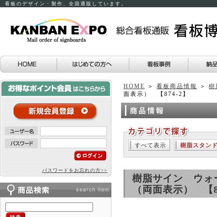
看板のデザイン・製作、全国通販しています。
HOME
＞
看板商品情報
＞
樹
面表示） 【874-2】
すべて表示
樹脂スタン
パスワードをお忘れの方>>
樹脂サイン ウォ
（両面表示） 【87