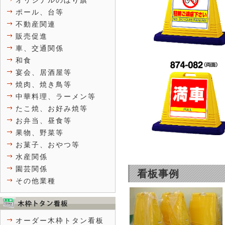
オリジナルのぼり旗
ポール、台等
不動産関連
販売促進
車、交通関係
和食
宴会、居酒屋等
焼肉、焼き鳥等
中華料理、ラーメン等
たこ焼、お好み焼等
お弁当、昼食等
果物、野菜等
お菓子、おやつ等
水産関係
園芸関係
看板事例
その他業種
オーダー木枠トタン看板