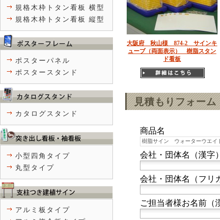
規格木枠トタン看板 横型
規格木枠トタン看板 縦型
大阪府 秋山様 874-2 サインキ
ューブ（両面表示） 樹脂スタン
ド看板
ポスターパネル
ポスタースタンド
見積もりフォーム
カタログスタンド
商品名
会社・団体名（漢字
小型四角タイプ
丸型タイプ
会社・団体名（フリ
ご担当者様お名前（
アルミ板タイプ